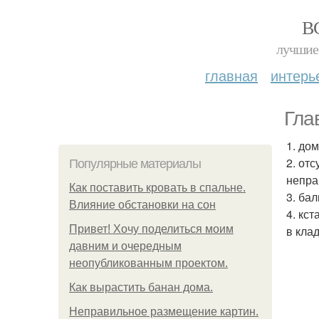
В
лучшие 
главная
интерь
Гла
1. дом
2. от
Популярные материалы
непра
Как поставить кровать в спальне.
3. ба
Влияние обстановки на сон
4. кс
Привет! Хочу поделиться моим
в кла
давним и очередным
неопубликованным проектом.
Как вырастить банан дома.
Неправильное размещение картин.