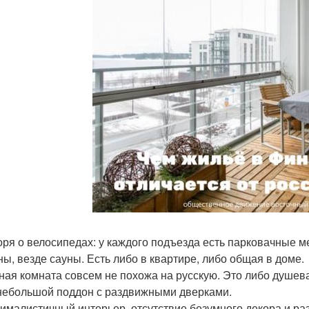
воря о велосипедах: у каждого подъезда есть парковачные м
уны, везде сауны. Есть либо в квартире, либо общая в доме.
нная комната совсем не похожа на русскую. Это либо душев
небольшой поддон с раздвижными дверками.
нималистичный интерьер, отсутствие безумного декора и раз