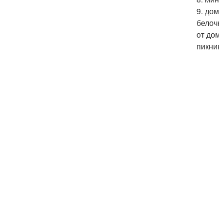
9. до
белоч
от до
пикни