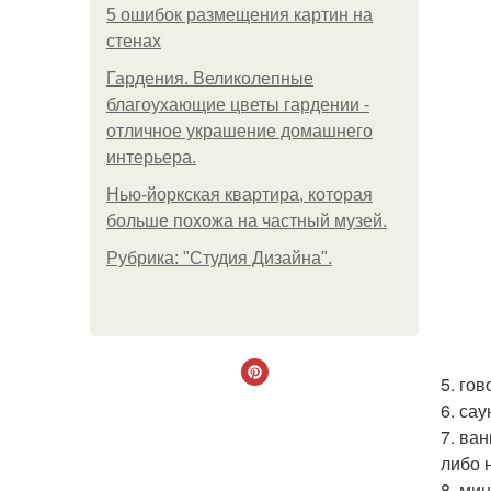
5 ошибок размещения картин на
стенах
Гардения. Великолепные
благоухающие цветы гардении -
отличное украшение домашнего
интерьера.
Нью-йоркская квартира, которая
больше похожа на частный музей.
Рубрика: "Студия Дизайна".
5. го
6. са
7. ва
либо 
8. ми