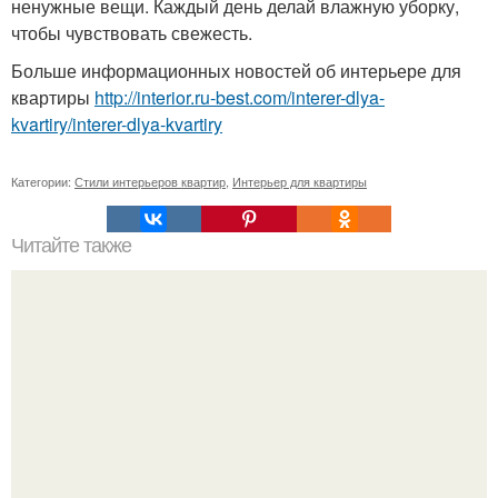
ненужные вещи. Каждый день делай влажную уборку,
чтобы чувствовать свежесть.
Больше информационных новостей об интерьере для
квартиры
http://interior.ru-best.com/interer-dlya-
kvartiry/interer-dlya-kvartiry
Категории:
Стили интерьеров квартир
,
Интерьер для квартиры
Читайте также
Маленькая прихожая: 5 приемов, которые помогут
сэкономить место.