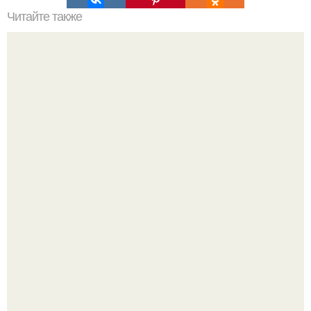
Читайте также
Резьба по дереву в стиле барокко. Резьба по дереву:
стилистические направления и характерные узоры.
Почему в советских квартирах ставили сразу две