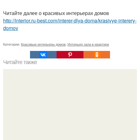
Читайте далее о красивых интерьерах домов
http://interior.ru-best.com/interer-dlya-doma/krasivye-interery-
domov
Категории:
Красивые интерьеры домов
,
Интерьер зала в квартире
Читайте также
Избавляемся от хлама и мы притягиваем удачу в дом.