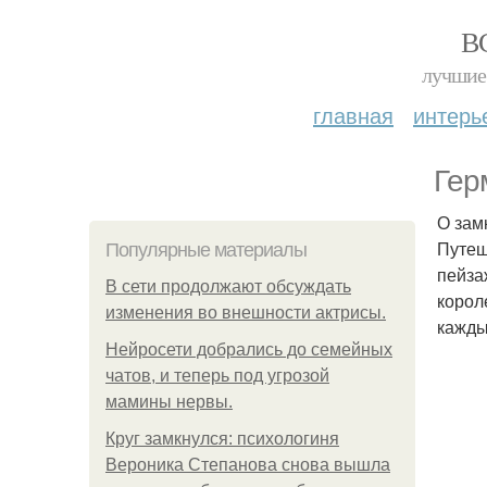
В
лучшие 
главная
интерь
Гер
О зам
Путеш
Популярные материалы
пейза
В сети продолжают обсуждать
корол
изменения во внешности актрисы.
кажды
Нейросети добрались до семейных
чатов, и теперь под угрозой
мамины нервы.
Круг замкнулся: психологиня
Вероника Степанова снова вышла