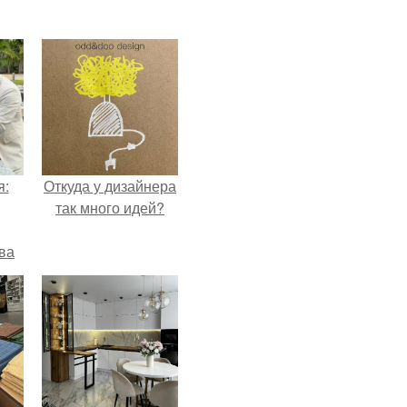
я:
Откуда у дизайнера
так много идей?
ва
за
о
.