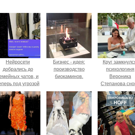
Нейросети
Бизнес - идея:
Круг замкнулс
добрались до
производство
психологиня
емейных чатов, и
биокаминов.
Вероника
еперь под угрозой
Степанова сно
мамины нервы.
вышла замуж 
собственног
бывшего мужа