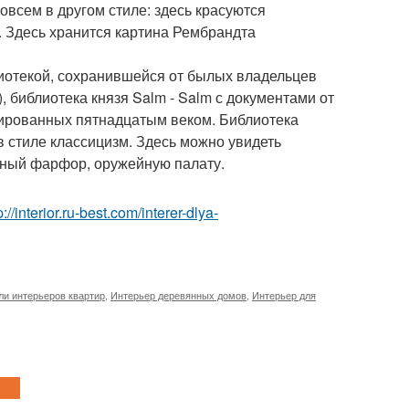
овсем в другом стиле: здесь красуются
. Здесь хранится картина Рембрандта
лиотекой, сохранившейся от былых владельцев
), библиотека князя Salm - Salm с документами от
атированных пятнадцатым веком. Библиотека
 стиле классицизм. Здесь можно увидеть
нный фарфор, оружейную палату.
p://interior.ru-best.com/interer-dlya-
ли интерьеров квартир
,
Интерьер деревянных домов
,
Интерьер для