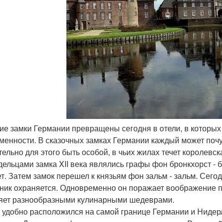
гие замки Германии превращены сегодня в отели, в которы
менности. В сказочных замках Германии каждый может почу
тельно для этого быть особой, в чьих жилах течет королевск
дельцами замка XII века являлись графы фон бронкхорст - 
ет. Затем замок перешел к князьям фон зальм - зальм. Сего
ник охраняется. Одновременно он поражает воображение 
яет разнообразными кулинарными шедеврами.
 удобно расположился на самой границе Германии и Нидер