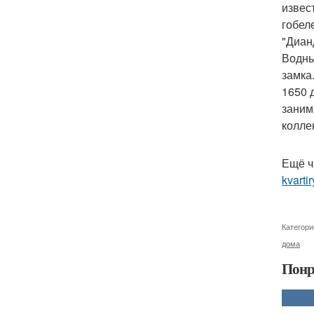
извес
гобел
"Диан
Водны
замка
1650 
заним
колле
Ещё ч
kvarti
Категори
дома
Понр