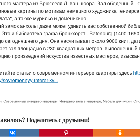
тного мастера из Брюсселя Л. ван шоора. Зал обеденный - с
еновые картины по мотивам немецкого художника тениерса
дата", а также мурильо и доменикино.
й замок анхольт даже может удивить вас собственной биб
. Это и библиотека графа бронкхорст - Batenburg (1400-1650
до сегодняшнего дня. Она насчитывает около 9000 книг, д
ает зал площадью в 230 квадратных метров, выполненный в
кцию произведений искусства известных мастеров, изыска
итайте статьи о современном интерьере квартиры здесь
htt
ry/sovremennyy-interer-kv...
и:
Современный интерьер квартиры
,
Интерьер зала в квартире
,
Мебель для кухни
,
Сти
авилось? Поделитесь с друзьями!