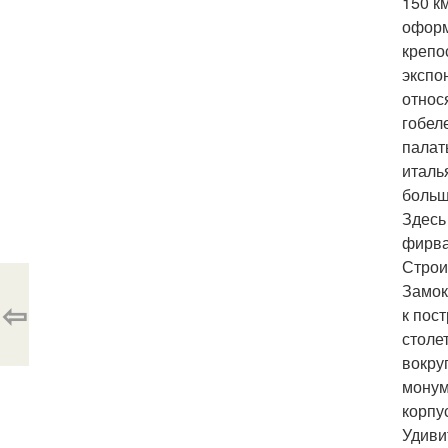
150 к
оформ
крепо
экспо
относ
гобел
палат
италь
больш
Здесь
фирва
Строи
Замок
⇦
к пос
столе
вокру
монум
корпу
Удиви