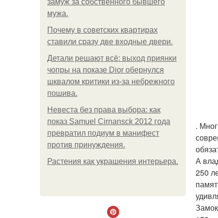
замуж за собственного бывшего
мужа.
Почему в советских квартирах
ставили сразу две входные двери.
Детали решают всё: выход приянки
чопры на показе Dior обернулся
шквалом критики из-за небрежного
пошива.
Невеста без права выбора: как
показ Samuel Cirnansck 2012 года
. Мно
превратил подиум в манифест
совре
против принуждения.
обяза
А вла
Растения как украшения интерьера.
250 л
памят
удивл
Замок