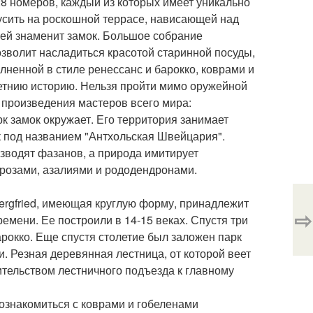
28 номеров, каждый из которых имеет уникально
усить на роскошной террасе, нависающей над
ней знаменит замок. Большое собрание
озволит насладиться красотой старинной посуды,
олненной в стиле ренессанс и барокко, коврами и
етнию историю. Нельзя пройти мимо оружейной
 произведения мастеров всего мира:
рк замок окружает. Его территория занимает
рк под названием "Антхольская Швейцария".
зводят фазанов, а природа имитирует
розами, азалиями и рододендронами.
ergfried, имеющая круглую форму, принадлежит
⇨
ремени. Ее построили в 14-15 веках. Спустя три
рокко. Еще спустя столетие был заложен парк
и. Резная деревянная лестница, от которой веет
ительством лестничного подъезда к главному
ознакомиться с коврами и гобеленами