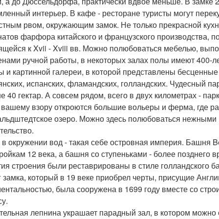
м, а до Дюссельдорфа, практически вдвое меньше. В замке 
ленный интерьер. В кафе - ресторане туристы могут перек
стным рвом, окружающим замок. Не только прекрасной кух
натов фарфора китайского и французского производства, п
ящейся к Xvii - Xviii вв. Можно полюбоваться мебелью, вып
енами ручной работы, в некоторых залах полы имеют 400-л
ы и картинной галереи, в которой представлены бесценные
янских, испанских, фламандских, голландских. Чудесный па
е 40 гектар. А совсем рядом, всего в двух километрах - па
 вашему взору откроются большие вольеры и ферма, где ра
льдштедтское озеро. Можно здесь полюбоваться нежными 
тельство.
 в окружении вод - такая себе островная империя. Башня B
тройкам 12 века, а башня со ступеньками - более позднего в
тия строения были реставрированы в стиле голландского ба
г замка, который в 19 веке приобрел черты, присущие Англи
ентальностью, была сооружена в 1699 году вместе со стро
су.
тельная лепнина украшает парадный зал, в котором можно 