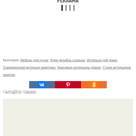
Категории:
Мебель для кухни
,
Идеи дизайна спальни
,
Интерьер для дома
,
Современный интерьер квартиры
,
Красивые интерьеры домов
,
Стили интерьеров
квартир
Читайте также