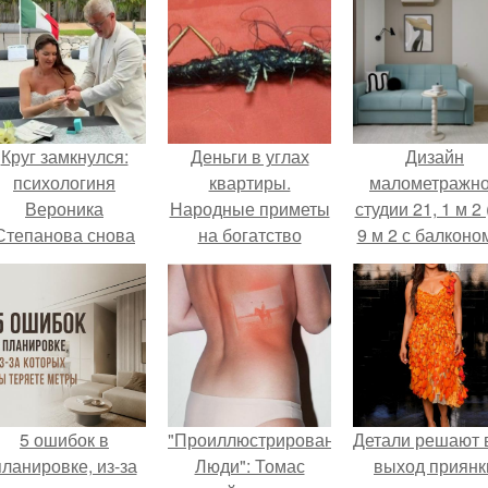
Круг замкнулся:
Деньги в углах
Дизайн
психологиня
квартиры.
малометражн
Вероника
Народные приметы
студии 21, 1 м 2 
Степанова снова
на богатство
9 м 2 с балконом
вышла замуж за
Краснодаре.
собственного
бывшего мужа.
5 ошибок в
"Проиллюстрированные
Детали решают 
планировке, из-за
Люди": Томас
выход приянк