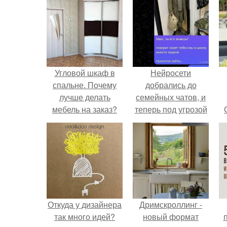
Угловой шкаф в
Нейросети
спальне. Почему
добрались до
лучше делать
семейных чатов, и
мебель на заказ?
теперь под угрозой
мамины нервы.
Откуда у дизайнера
Дримскроллинг -
так много идей?
новый формат