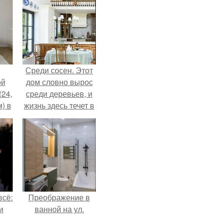
Среди сосен. Этот
ой
дом словно вырос
(24,
среди деревьев, и
) в
жизнь здесь течет в
собственном ритме
- спокойно, без
спешки и лишнего
шума.
всё:
Преображение в
и
ванной на ул.