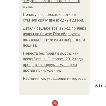
замуж за собственного бывшего
мужа.
Почему в советских квартирах
ставили сразу две входные двери.
Детали решают всё: выход приянки
чопры на показе Dior обернулся
шквалом критики из-за небрежного
пошива.
Невеста без права выбора: как
показ Samuel Cirnansck 2012 года
превратил подиум в манифест
против принуждения.
Растения как украшения интерьера.
.
А вы 