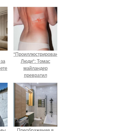
"Проиллюстрированные
-за
Люди": Томас
яете
майландер
превратил
солнечные ожоги в
арт - объект.
 мы
Преображение в