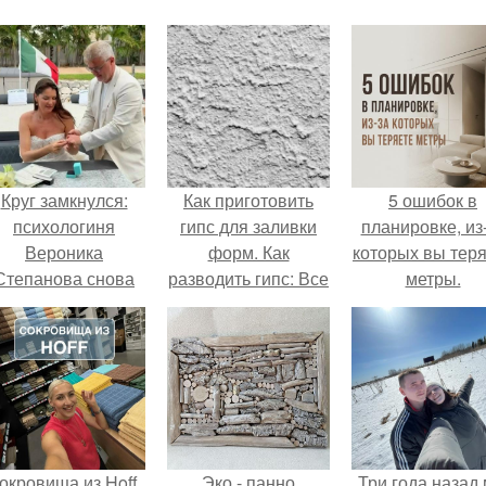
Круг замкнулся:
Как приготовить
5 ошибок в
психологиня
гипс для заливки
планировке, из
Вероника
форм. Как
которых вы тер
Степанова снова
разводить гипс: Все
метры.
вышла замуж за
о приготовлении
собственного
идеального
бывшего мужа.
раствора
окровища из Hoff.
Эко - панно
Три года назад