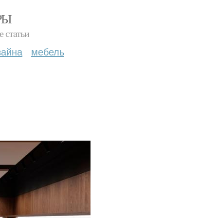
РЫ
е статьи
зайна
мебель