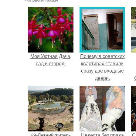
Читайте также
Моя Уютная Дача,
Почему в советских
сад и огород.
квартирах ставили
сразу две входные
двери.
69-Летний житель
Невеста без права
С