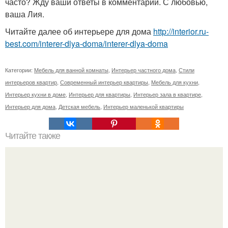
часто? Жду ваши ответы в комментарии. С любовью,
ваша Лия.
Читайте далее об интерьере для дома
http://interior.ru-
best.com/interer-dlya-doma/interer-dlya-doma
Категории:
Мебель для ванной комнаты
,
Интерьер частного дома
,
Стили
интерьеров квартир
,
Современный интерьер квартиры
,
Мебель для кухни
,
Интерьер кухни в доме
,
Интерьер для квартиры
,
Интерьер зала в квартире
,
Интерьер для дома
,
Детская мебель
,
Интерьер маленькой квартиры
Читайте также