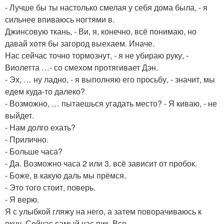
- Лучше бы ты настолько смелая у себя дома была, - я
сильнее впиваюсь ногтями в.
Джинсовую ткань, - Ви, я, конечно, всё понимаю, но
давай хотя бы загород выехаем. Иначе.
Нас сейчас точно тормознут, - я не убираю руку, -
Виолетта …- со смехом протягивает Дэн.
- Эх, … ну ладно, - я выполняю его просьбу, - значит, мы
едем куда-то далеко?
- Возможно, … пытаешься угадать место? - Я киваю, - не
выйдет.
- Нам долго ехать?
- Прилично.
- Больше часа?
- Да. Возможно часа 2 или 3. всё зависит от пробок.
- Боже, в какую даль мы прёмся.
- Это того стоит, поверь.
- Я верю.
Я с улыбкой гляжу на него, а затем поворачиваюсь к
окну. Сейчас самый час пик. Все.