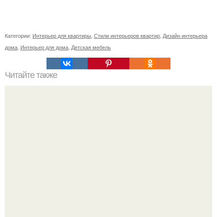
Категории:
Интерьер для квартиры
,
Стили интерьеров квартир
,
Дизайн интерьера
дома
,
Интерьер для дома
,
Детская мебель
Читайте также
Значение картина с волками. В том случае, если вы
любите вышивать, то наверняка задумывались о том,
что означает та или иная вышитая вами картина.