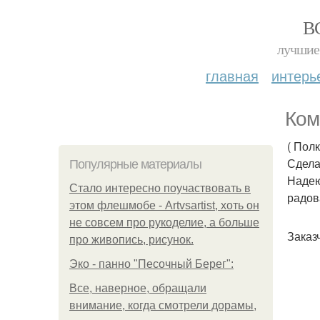
В
лучшие 
главная
интерь
Ком
( Полк
Сдела
Популярные материалы
Надею
Стало интересно поучаствовать в
радов
этом флешмобе - Artvsartist, хоть он
не совсем про рукоделие, а больше
Заказ
про живопись, рисунок.
Эко - панно "Песочный Берег":
Все, наверное, обращали
внимание, когда смотрели дорамы,