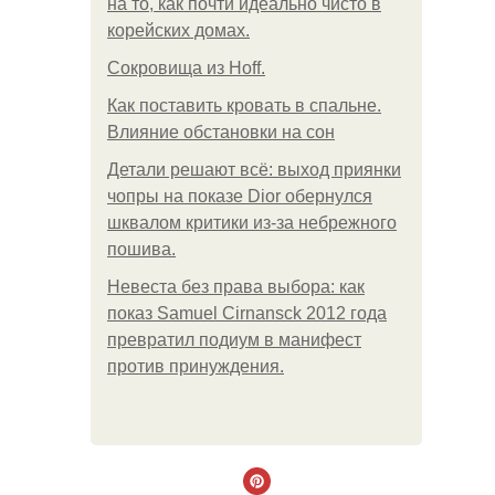
на то, как почти идеально чисто в
корейских домах.
Сокровища из Hoff.
Как поставить кровать в спальне.
Влияние обстановки на сон
Детали решают всё: выход приянки
чопры на показе Dior обернулся
шквалом критики из-за небрежного
пошива.
Невеста без права выбора: как
показ Samuel Cirnansck 2012 года
превратил подиум в манифест
против принуждения.