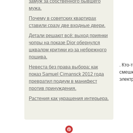
замуж за собственного бывшего
мужа.
Почему в советских квартирах
ставили сразу две входные двери.
Детали решают всё: выход приянки
чопры на показе Dior обернулся
шквалом критики из-за небрежного
пошива.
. Кто
Невеста без права выбора: как
смешк
показ Samuel Cirnansck 2012 года
элект
превратил подиум в манифест
против принуждения.
Растения как украшения интерьера.