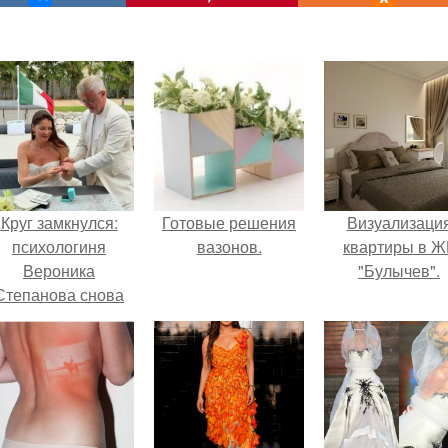
Круг замкнулся:
Готовые решения
Визуализаци
психологиня
вазонов.
квартиры в Ж
Вероника
"Булычев".
Степанова снова
вышла замуж за
собственного
бывшего мужа.