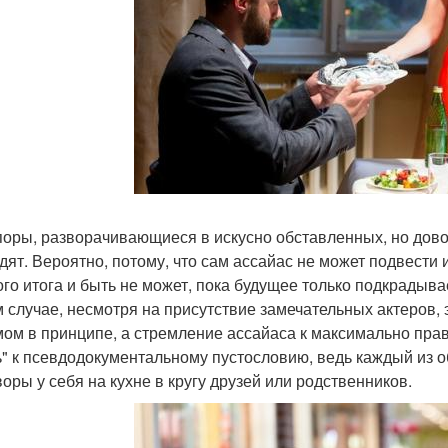
поры, разворачивающиеся в искусно обставленных, но довол
дят. Вероятно, потому, что сам ассайас не может подвести и
ого итога и быть не может, пока будущее только подкрадыва
 случае, несмотря на присутствие замечательных актеров,
ом в принципе, а стремление ассайаса к максимально пра
" к псевдодокументальному пустословию, ведь каждый из о
воры у себя на кухне в кругу друзей или родственников.