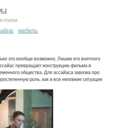
РЫ
е статьи
зайна
мебель
лько это вообще возможно. Лишив его внятного
ассайас превращает конструкцию фильма в
еменного общества. Для ассайаса завязка про
оростепенную роль, как и все неловкие ситуации