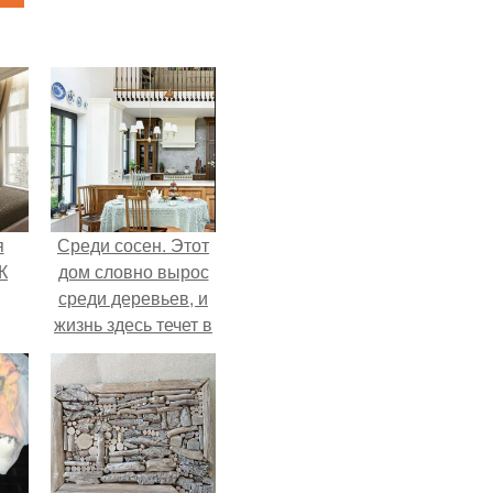
я
Среди сосен. Этот
К
дом словно вырос
среди деревьев, и
жизнь здесь течет в
собственном ритме
- спокойно, без
спешки и лишнего
шума.