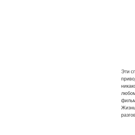
Эти с
приво
никак
любом
фильм
Жизнь
разго