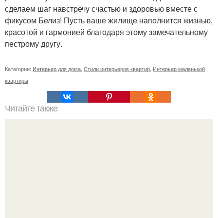
сделаем шаг навстречу счастью и здоровью вместе с
фикусом Белиз! Пусть ваше жилище наполнится жизнью,
красотой и гармонией благодаря этому замечательному
пестрому другу.
Категории:
Интерьер для дома
,
Стили интерьеров квартир
,
Интерьер маленькой
квартиры
Читайте также
Резьба по дереву в стиле барокко. Резьба по дереву:
стилистические направления и характерные узоры.