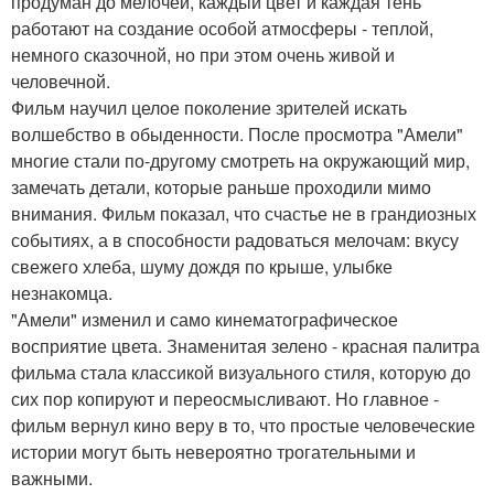
продуман до мелочей, каждый цвет и каждая тень
работают на создание особой атмосферы - теплой,
немного сказочной, но при этом очень живой и
человечной.
Фильм научил целое поколение зрителей искать
волшебство в обыденности. После просмотра "Амели"
многие стали по-другому смотреть на окружающий мир,
замечать детали, которые раньше проходили мимо
внимания. Фильм показал, что счастье не в грандиозных
событиях, а в способности радоваться мелочам: вкусу
свежего хлеба, шуму дождя по крыше, улыбке
незнакомца.
"Амели" изменил и само кинематографическое
восприятие цвета. Знаменитая зелено - красная палитра
фильма стала классикой визуального стиля, которую до
сих пор копируют и переосмысливают. Но главное -
фильм вернул кино веру в то, что простые человеческие
истории могут быть невероятно трогательными и
важными.