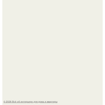
Откуда у дизайнера так много идей?
Детали решают всё: выход приянки чопры на показе Dior
обернулся шквалом критики из-за небрежного пошива.
© 2026 Всё об интерьере для дома и квартиры