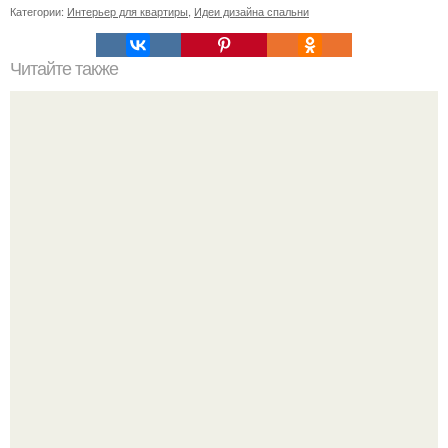
Категории:
Интерьер для квартиры
,
Идеи дизайна спальни
Читайте также
Советские мебельные стенки названия. Вещи века:
советские стенки 80-х.