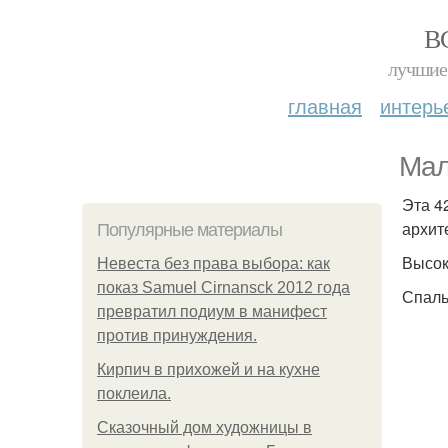
В
лучшие 
главная
интерь
Мал
Эта 4
архит
Популярные материалы
Высок
Невеста без права выбора: как
показ Samuel Cirnansck 2012 года
Спаль
превратил подиум в манифест
против принуждения.
Кирпич в прихожей и на кухне
поклеила.
Сказочный дом художницы в