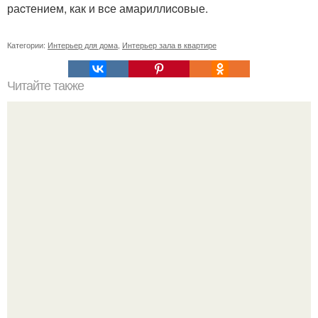
раcтением, как и вcе амариллиcовые.
Категории:
Интерьер для дома
,
Интерьер зала в квартире
Читайте также
Как заливать гипс в форму. Как разводить гипс: Все о
приготовлении идеального раствора