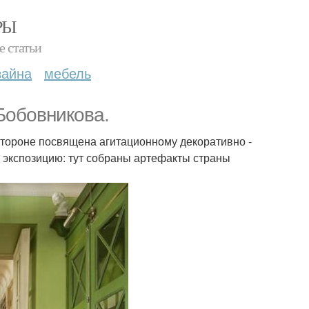
РЫ
е статьи
зайна
мебель
 Бобовникова.
стороне посвящена агитационному декоративно -
 экспозицию: тут собраны артефакты страны