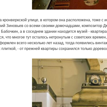
а кронверкской улице, в котором она расположена, тоже с и
рий Зиновьев со всеми своими домочадцами, композитор Д
 Бабочкин, а в соседнем здании находится музей - квартира
ся, что многое тут осталось нетронутым с советских времен
формлен всего несколько лет назад, тогда появились винта
с плиткой, - от прежней квартиры сохранился только дорев