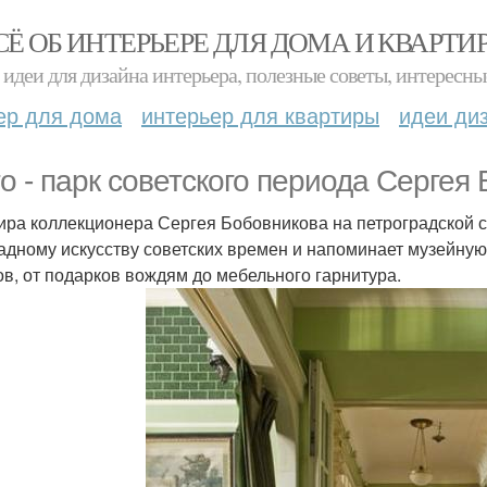
СЁ ОБ ИНТЕРЬЕРЕ ДЛЯ ДОМА И КВАРТИ
идеи для дизайна интерьера, полезные советы, интересны
ер для дома
интерьер для квартиры
идеи ди
то - парк советского периода Сергея
ира коллекционера Сергея Бобовникова на петроградской 
адному искусству советских времен и напоминает музейную
ов, от подарков вождям до мебельного гарнитура.