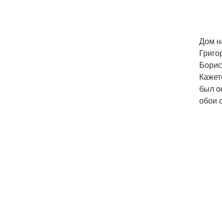
Дом н
Григо
Борис
Кажет
был о
обои 