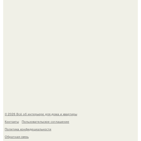
Двухкомнатная квартира в стиле сканди кинфолк и
мебелью 50-х годов в высотке на котельнической.
Литературная Москва. Дома - музеи писателей.
© 2026 Всё об интерьере для дома и квартиры
Контакты
Пользовательское соглашение
Политика конфидециальности
Обратная связь