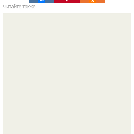
Читайте также
Как вырастить мандарин из косточки дома?
Визуализация квартиры в ЖК "Булычев".