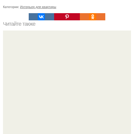
Категории:
Интерьер для квартиры
Читайте также
В доме не держатся деньги, что делать. Приметы, чтобы
деньги водились