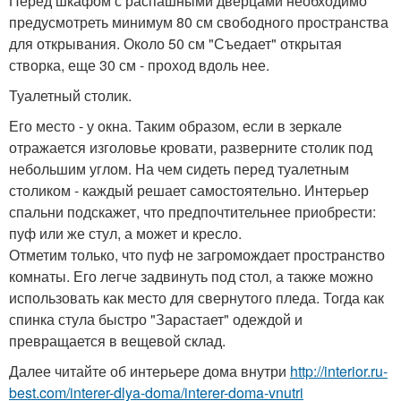
Перед шкафом с распашными дверцами необходимо
предусмотреть минимум 80 см свободного пространства
для открывания. Около 50 см "Съедает" открытая
створка, еще 30 см - проход вдоль нее.
Туалетный столик.
Его место - у окна. Таким образом, если в зеркале
отражается изголовье кровати, разверните столик под
небольшим углом. На чем сидеть перед туалетным
столиком - каждый решает самостоятельно. Интерьер
спальни подскажет, что предпочтительнее приобрести:
пуф или же стул, а может и кресло.
Отметим только, что пуф не загромождает пространство
комнаты. Его легче задвинуть под стол, а также можно
использовать как место для свернутого пледа. Тогда как
спинка стула быстро "Зарастает" одеждой и
превращается в вещевой склад.
Далее читайте об интерьере дома внутри
http://interior.ru-
best.com/interer-dlya-doma/interer-doma-vnutri