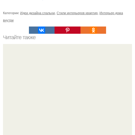
Категории:
Идеи дизайна спальни
,
Стили интерьеров квартир
,
Интерьер дома
внутри
Читайте также
Бизнес - идея: производство биокаминов.