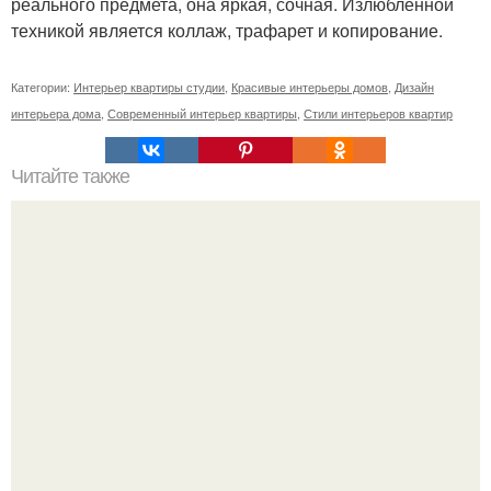
реального предмета, она яркая, сочная. Излюбленной
техникой является коллаж, трафарет и копирование.
Категории:
Интерьер квартиры студии
,
Красивые интерьеры домов
,
Дизайн
интерьера дома
,
Современный интерьер квартиры
,
Стили интерьеров квартир
Читайте также
Мы делаем свою футболку стильной?