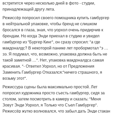
встретится через несколько дней в фото - студии,
принадлежащей другу лета.
Режиссёр попросил своего помощника купить гамбургер
в нейтральной упаковке, чтобы бренд не слишком
бросался в глаза, зная, что уорхол очень придирчив к
брендам. Но когда Энди приехал в студию и увидел
гамбургер из "Бургер Кинг", он сразу спросил: "а где
макдоналдс? В некоторой панике лет пробормотал "э …
ээ. Я подумал, что, возможно, упаковка должна быть не
такой заметной …". Нет, упаковка макдоналдса самая
красивая. "- Ответил Уорхол, но от Предложения
Заменить Гамбургер Отказался:"ничего страшного, я
возьму этот".
Режиссура сцены была максимально простой. Лет
попросил художника просто съесть гамбургер, сидя за
столом, затем посмотрить в камеру и сказать: "Меня
Зовут Энди Уорхол, я Только что Съел Гамбургер".
Режиссёр жутко волновался, что забыл дать Энди стакан