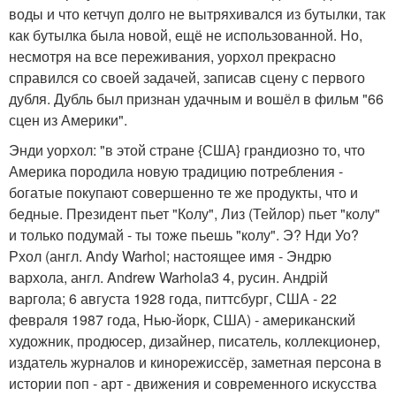
воды и что кетчуп долго не вытряхивался из бутылки, так
как бутылка была новой, ещё не использованной. Но,
несмотря на все переживания, уорхол прекрасно
справился со своей задачей, записав сцену с первого
дубля. Дубль был признан удачным и вошёл в фильм "66
сцен из Америки".
Энди уорхол: "в этой стране {США} грандиозно то, что
Америка породила новую традицию потребления -
богатые покупают совершенно те же продукты, что и
бедные. Президент пьет "Колу", Лиз (Тейлор) пьет "колу"
и только подумай - ты тоже пьешь "колу". Э? Нди Уо?
Рхол (англ. Andy Warhol; настоящее имя - Эндрю
вархола, англ. Andrew Warhola3 4, русин. Андрій
варгола; 6 августа 1928 года, питтсбург, США - 22
февраля 1987 года, Нью-йорк, США) - американский
художник, продюсер, дизайнер, писатель, коллекционер,
издатель журналов и кинорежиссёр, заметная персона в
истории поп - арт - движения и современного искусства