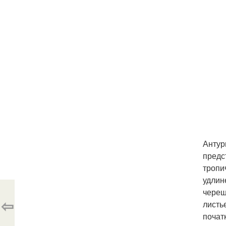
Антур
предс
тропи
удлин
череш
⇦
листь
почат