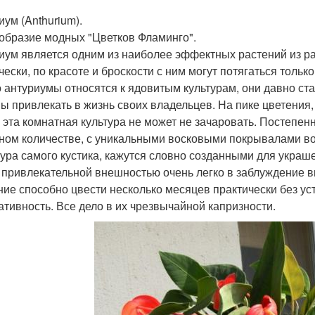
иум (Anthurium).
образие модных "Цветков Фламинго".
иум является одним из наиболее эффектных растений из р
чески, по красоте и броскости с ним могут потягаться толь
то антуриумы относятся к ядовитым культурам, они давно ст
ы привлекать в жизнь своих владельцев. На пике цветения,
, эта комнатная культура не может не зачаровать. Постепе
ном количестве, с уникальными восковыми покрывалами вок
тура самого кустика, кажутся словно созданными для укра
 привлекательной внешностью очень легко в заблуждение вв
ние способно цвести несколько месяцев практически без ус
ативность. Все дело в их чрезвычайной капризности.