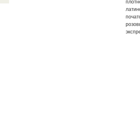
плотн
латин
почат
розов
экспр