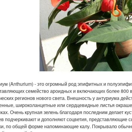
иум (Anthurium) - это огромный род эпифитных и полуэпифи
тавляющих семейство ароидных и включающих более 800 ви
ческих регионов нового света. Внешность у антуриума дейс
енные, широколанцетные или сердцевидные листья окрашен
ках. Очень крупная зелень благодаря последним делает ку
ев подчеркивают и дополняют соцветия, представляющие 
ки, по общей форме напоминающие калу. Покрывало обычн