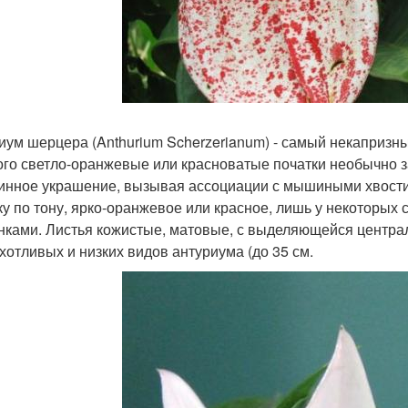
иум шерцера (Anthurium Scherzerianum) - самый некапризн
ого светло-оранжевые или красноватые початки необычно 
инное украшение, вызывая ассоциации с мышиными хвости
ку по тону, ярко-оранжевое или красное, лишь у некоторых 
нками. Листья кожистые, матовые, с выделяющейся центра
хотливых и низких видов антуриума (до 35 см.