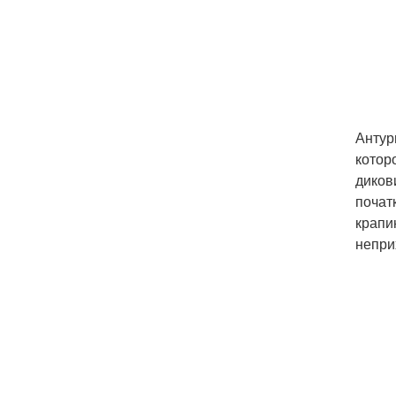
Антур
котор
диков
почат
крапи
непри