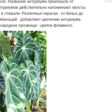
рыло. Название антуриума произошло от
 антуриумов действительно напоминают хвосты:
 в спирали. Различные окраски - от белых до
мбинаций - добавляют цветению антуриума
 народное прозвище - цветок фламинго.