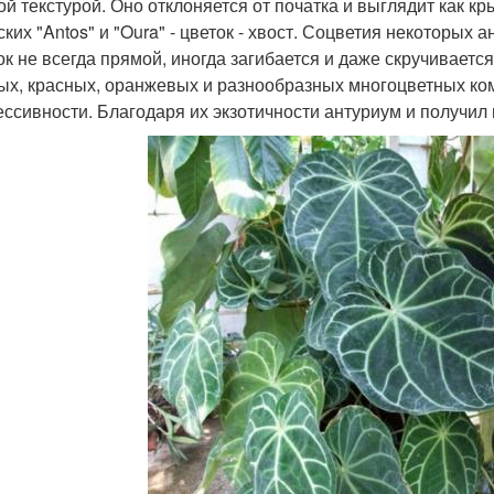
ой текстурой. Оно отклоняется от початка и выглядит как к
ских "Antos" и "Oura" - цветок - хвост. Соцветия некоторых
ок не всегда прямой, иногда загибается и даже скручивается
ых, красных, оранжевых и разнообразных многоцветных ко
ессивности. Благодаря их экзотичности антуриум и получил