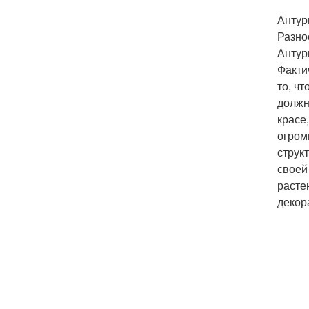
Антур
Разно
Антур
Факти
то, ч
должн
красе
огром
струк
своей
расте
декор