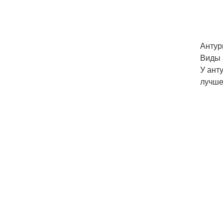
Антур
Виды 
У ант
лучше