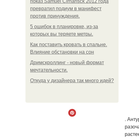
показ Samuel Cirnansck 2012 года
превратил подиум в манифест
против принуждения.
5 ошибок в планировке, из-за
которых вы теряете метры.
Как поставить кровать в спальне.
Влияние обстановки на сон
Дримскроллинг - новый формат
мечтательности.
Откуда у дизайнера так много идей?
. Ант
разоч
расте