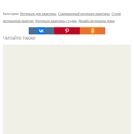
Категории:
Интерьер для квартиры
,
Современный интерьер квартиры
,
Стили
интерьеров квартир
,
Интерьер квартиры студии
,
Дизайн интерьера дома
Читайте также
Резьба по дереву в стиле барокко. Резьба по дереву:
стилистические направления и характерные узоры.