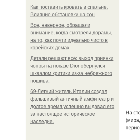
Как поставить кровать в спальне.
Влияние обстановки на сон
Все, наверное, обращали
внимание, когда смотрели дорамы,
на то, как почти идеально чисто в
корейских домах.
Детали решают всё: выход приянки
чопры на показе Dior обернулся
шквалом критики из-за небрежного
пошива.
69-Летний житель Италии создал
фальшивый античный амфитеатр и
долгое время успешно выдавал его
На ст
за настоящее историческое
(мира
наследие.
перио