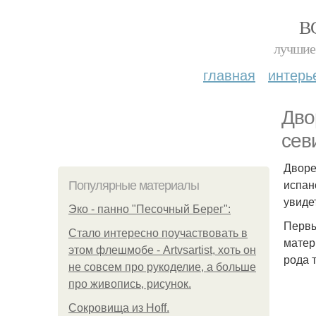
В
лучшие 
главная
интерь
Двор
сев
Дворе
испан
Популярные материалы
увиде
Эко - панно "Песочный Берег":
Первы
Стало интересно поучаствовать в
матер
этом флешмобе - Artvsartist, хоть он
рода 
не совсем про рукоделие, а больше
про живопись, рисунок.
Сокровища из Hoff.