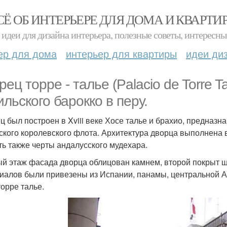
СЁ ОБ ИНТЕРЬЕРЕ ДЛЯ ДОМА И КВАРТИ
идеи для дизайна интерьера, полезные советы, интересны
ер для дома
интерьер для квартиры
идеи ди
ец торре - талье (Palacio de Torre T
ильского барокко в перу.
ц был построен в Xviii веке Хосе талье и брахио, предназна
ского королевского флота. Архитектура дворца выполнена в
ть также черты андалусского мудехара.
й этаж фасада дворца облицован камнем, второй покрыт ш
иалов были привезены из Испании, панамы, центральной А
торре талье.