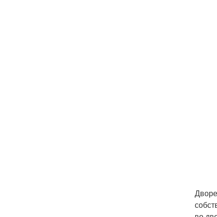
Дворе
собст
во дв