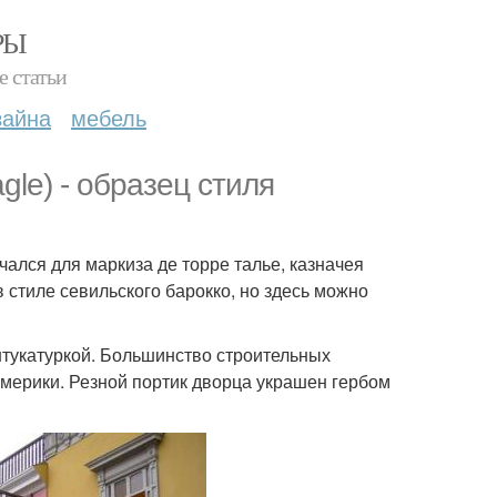
РЫ
е статьи
зайна
мебель
agle) - образец стиля
чался для маркиза де торре талье, казначея
 стиле севильского барокко, но здесь можно
тукатуркой. Большинство строительных
мерики. Резной портик дворца украшен гербом