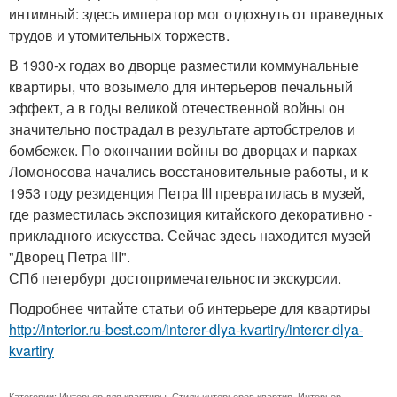
интимный: здесь император мог отдохнуть от праведных
трудов и утомительных торжеств.
В 1930-х годах во дворце разместили коммунальные
квартиры, что возымело для интерьеров печальный
эффект, а в годы великой отечественной войны он
значительно пострадал в результате артобстрелов и
бомбежек. По окончании войны во дворцах и парках
Ломоносова начались восстановительные работы, и к
1953 году резиденция Петра III превратилась в музей,
где разместилась экспозиция китайского декоративно -
прикладного искусства. Сейчас здесь находится музей
"Дворец Петра III".
СПб петербург достопримечательности экскурсии.
Подробнее читайте статьи об интерьере для квартиры
http://interior.ru-best.com/interer-dlya-kvartiry/interer-dlya-
kvartiry
Категории:
Интерьер для квартиры
,
Стили интерьеров квартир
,
Интерьер