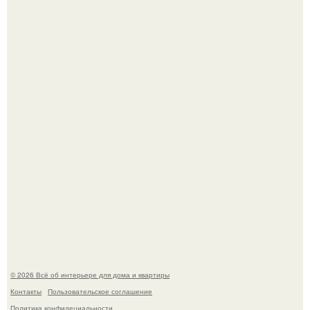
Дизайн малометражной студии 21, 1 м 2 (24, 9 м 2 с
балконом) в Краснодаре.
Откуда у дизайнера так много идей?
© 2026 Всё об интерьере для дома и квартиры
Контакты
Пользовательское соглашение
Политика конфидециальности