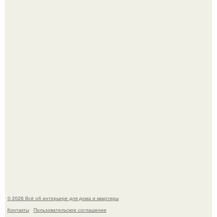
Откуда у дизайнера так много идей?
Детали решают всё: выход приянки чопры на показе Dior
обернулся шквалом критики из-за небрежного пошива.
© 2026 Всё об интерьере для дома и квартиры
Контакты
Пользовательское соглашение