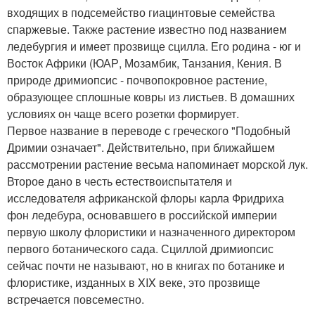
входящих в подсемейство гиацинтовые семейства
спаржевые. Также растение известно под названием
ледебургия и имеет прозвище сцилла. Его родина - юг и
Восток Африки (ЮАР, Мозамбик, Танзания, Кения. В
природе дримиопсис - почвопокровное растение,
образующее сплошные ковры из листьев. В домашних
условиях он чаще всего розетки формирует.
Первое название в переводе с греческого "Подобный
Дримии означает". Действительно, при ближайшем
рассмотрении растение весьма напоминает морской лук.
Второе дано в честь естествоиспытателя и
исследователя африканской флоры карла Фридриха
фон ледебура, основавшего в российской империи
первую школу флористики и назначенного директором
первого ботанического сада. Сциллой дримиопсис
сейчас почти не называют, но в книгах по ботанике и
флористике, изданных в XIX веке, это прозвище
встречается повсеместно.