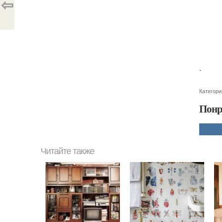
⇦
.
Категори
Понр
Читайте также