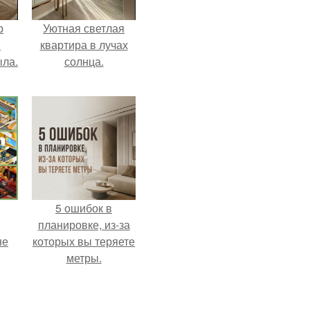
р
Уютная светлая
и
квартира в лучах
ыла.
солнца.
5 ошибок в
планировке, из-за
не
которых вы теряете
метры.