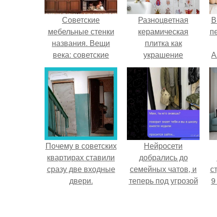
Советские
Разноцветная
В
мебельные стенки
керамическая
п
названия. Вещи
плитка как
века: советские
украшение
А
стенки 80-х.
интерьера.
Почему в советских
Нейросети
квартирах ставили
добрались до
сразу две входные
семейных чатов, и
ст
двери.
теперь под угрозой
9
мамины нервы.