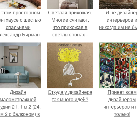
 этом просторном
Светлая прихожая.
Я не дизайне
ентхаусе с шестью
Многие считают,
интерьеров 
спальнями
что прихожая в
никогда им не б
лександр Бирман
светлых тонах -
живет со своей
решение не
семьей.
практичное.
Дизайн
Откуда у дизайнера
Привет всем
малометражной
так много идей?
дизайнерам
удии 21, 1 м 2 (24,
интерьеров и 
 м 2 с балконом) в
только!
Краснодаре.