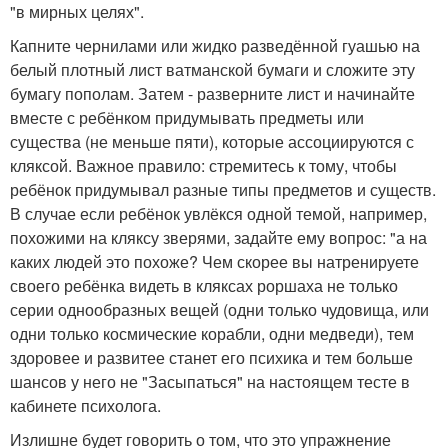
"в мирных целях".
Капните чернилами или жидко разведённой гуашью на
белый плотный лист ватманской бумаги и сложите эту
бумагу пополам. Затем - разверните лист и начинайте
вместе с ребёнком придумывать предметы или
существа (не меньше пяти), которые ассоциируются с
кляксой. Важное правило: стремитесь к тому, чтобы
ребёнок придумывал разные типы предметов и существ.
В случае если ребёнок увлёкся одной темой, например,
похожими на кляксу зверями, задайте ему вопрос: "а на
каких людей это похоже? Чем скорее вы натренируете
своего ребёнка видеть в кляксах роршаха не только
серии однообразных вещей (одни только чудовища, или
одни только космические корабли, одни медведи), тем
здоровее и развитее станет его психика и тем больше
шансов у него не "Засыпаться" на настоящем тесте в
кабинете психолога.
Излишне будет говорить о том, что это упражнение