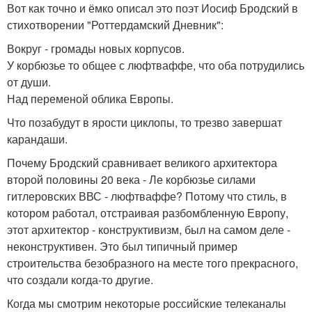
Вот как точно и ёмко описал это поэт Иосиф Бродский в
стихотворении "Роттердамский Дневник":
Вокруг - громады новых корпусов.
У корбюзье то общее с люфтваффе, что оба потрудились
от души.
Над переменой облика Европы.
Что позабудут в ярости циклопы, то трезво завершат
карандаши.
Почему Бродский сравнивает великого архитектора
второй половины 20 века - Ле корбюзье силами
гитлеровских ВВС - люфтваффе? Потому что стиль, в
котором работал, отстраивая разбомбленную Европу,
этот архитектор - конструктивизм, был на самом деле -
неконструктивен. Это был типичный пример
строительства безобразного на месте того прекрасного,
что создали когда-то другие.
Когда мы смотрим некоторые российские телеканалы