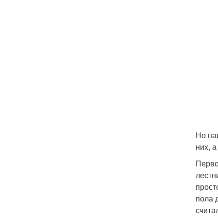
Но на
них, а
Перво
лестн
прост
пола 
счита