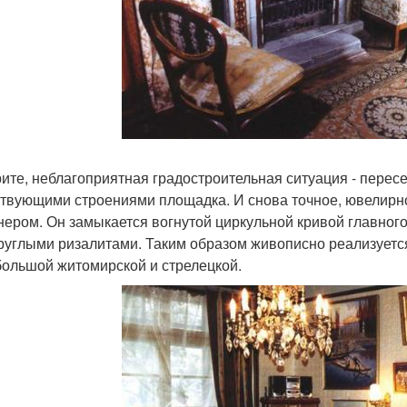
ите, неблагоприятная градостроительная ситуация - пересе
твующими строениями площадка. И снова точное, ювелирн
нером. Он замыкается вогнутой циркульной кривой главног
руглыми ризалитами. Таким образом живописно реализуетс
большой житомирской и стрелецкой.