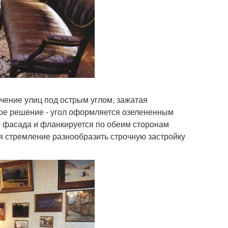
чение улиц под острым углом, зажатая
ое решение - угол оформляется озелененным
о фасада и фланкируется по обеим сторонам
я стремление разнообразить строчную застройку