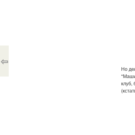
⇦
Но де
"Маши
клуб,
(кстат