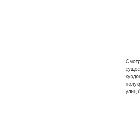
Смотр
сущес
курдо
полук
улиц 