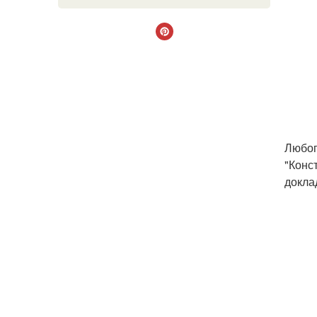
Любоп
"Конс
докла