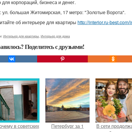
о для корпораций, бизнеса и денег.
: ул. большая Житомирская, 17 метро: "Золотые Ворота".
итайте об интерьере для квартиры
http://interior.ru-best.com/i
и:
Интерьер для квартиры
,
Интерьер для дома
авилось? Поделитесь с друзьями!
очему в советских
Петербург за 1
В сети продолж