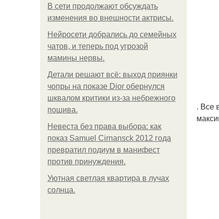
В сети продолжают обсуждать
изменения во внешности актрисы.
Нейросети добрались до семейных
чатов, и теперь под угрозой
мамины нервы.
Детали решают всё: выход приянки
чопры на показе Dior обернулся
шквалом критики из-за небрежного
. Все
пошива.
макси
Невеста без права выбора: как
показ Samuel Cirnansck 2012 года
превратил подиум в манифест
против принуждения.
Уютная светлая квартира в лучах
солнца.