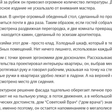
й за рубеж он привозил огромное количество литературы. Д
есное издание не ускальзало от внимания мастера.
вая. В центре огромный обеденный стол, сделанный по про
читься почти в два раза. Таким образом, если гостей собр
смотрена раздвижная перегородка, и две комнаты превраща
 находится камин, сделанный по эскизам архитектора.
озяйки этот дом - просто клад. Холодный шкаф, который в 
бных помещений. Нет ничего лишнего, использован каждый
ом с точки зрения эргономики дом досконален. Рассказываю
тельства проектировал интерьеры квартиры, он, выбрав мес
протягивал руку и говорил рабочим, указывая на точку на с
ые ручки в квартирах удобно лежат в ладони. А на верхней
смотрено место для сидения.
ектурное решение фасада тщательно оберегает личное прос
ают не на пыльную улицу, в поток движения, а в небольшой
ических достоинств, дом "Советский Врач" ("дом врача") зн
, именно поэтому, он остается напоминанием о мегаполисе, 