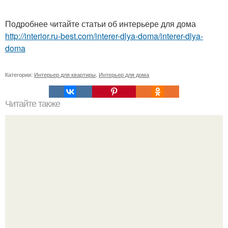
Подробнее читайте статьи об интерьере для дома
http://interior.ru-best.com/interer-dlya-doma/interer-dlya-
doma
Категории:
Интерьер для квартиры
,
Интерьер для дома
Читайте также
Хранение чеснока и лука: народные способы.