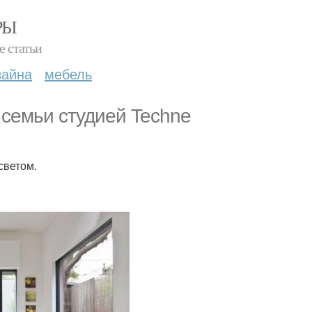
РЫ
е статьи
зайна
мебель
 семьи студией Techne
светом.