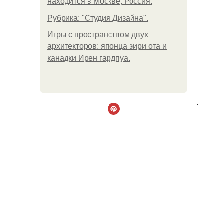
находится в Москве, Россия.
Рубрика: "Студия Дизайна".
Игры с пространством двух
архитекторов: японца эири ота и
канадки Ирен гардпуа.
.