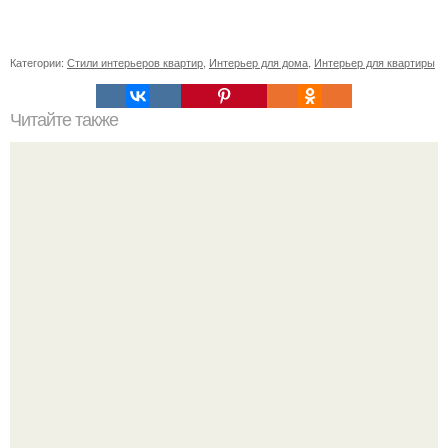
Категории:
Стили интерьеров квартир
,
Интерьер для дома
,
Интерьер для квартиры
Читайте также
Ретро футуризм? Kafedra_архитектура.