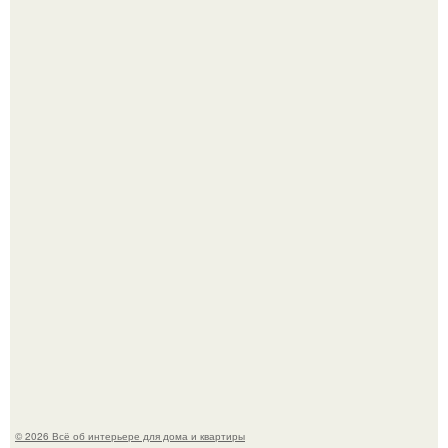
Дизайн малометражной студии 21, 1 м 2 (24, 9 м 2 с
балконом) в Краснодаре.
Визуализация квартиры в ЖК "Булычев".
© 2026 Всё об интерьере для дома и квартиры