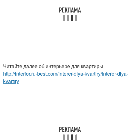
Читайте далее об интерьере для квартиры
http://interior.ru-best.com/interer-dlya-kvartiry/interer-dlya-
kvartiry