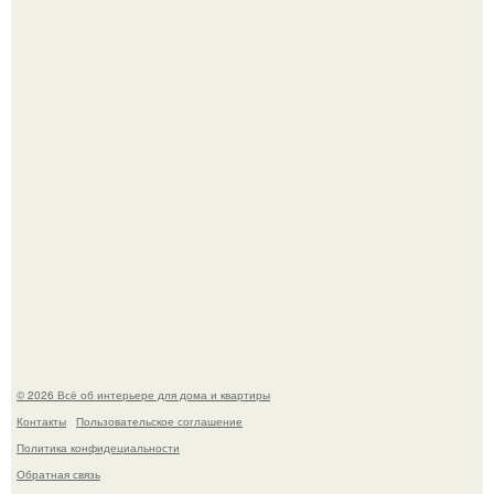
Невеста без права выбора: как показ Samuel Cirnansck
2012 года превратил подиум в манифест против
принуждения.
Сокровища из Hoff.
© 2026 Всё об интерьере для дома и квартиры
Контакты
Пользовательское соглашение
Политика конфидециальности
Обратная связь