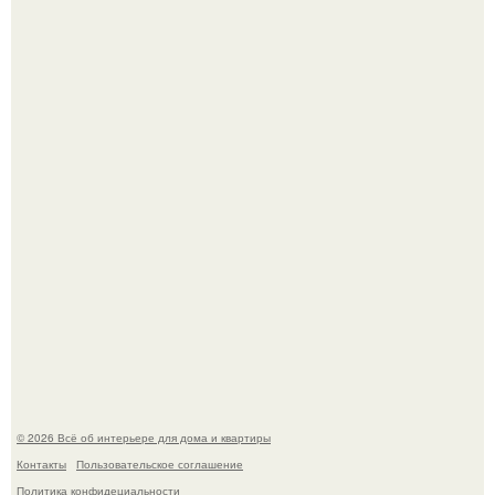
Опишите интерьер кухни в 2-3 словах.
"Ух, Заморочился же Дизайнер", - подумала я, когда
зашла в кафе - бар "слезы березы".
© 2026 Всё об интерьере для дома и квартиры
Контакты
Пользовательское соглашение
Политика конфидециальности