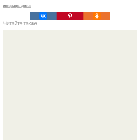
интерьеры домов
Читайте также
Деньги в углах квартиры. Народные приметы на
богатство