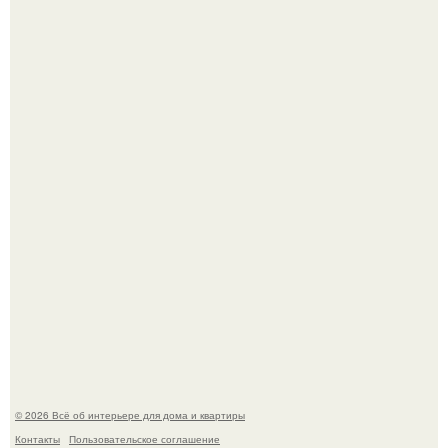
Привет всем дизайнерам интерьеров и не только!
"Проиллюстрированные Люди": Томас майландер
превратил солнечные ожоги в арт - объект.
© 2026 Всё об интерьере для дома и квартиры
Контакты
Пользовательское соглашение