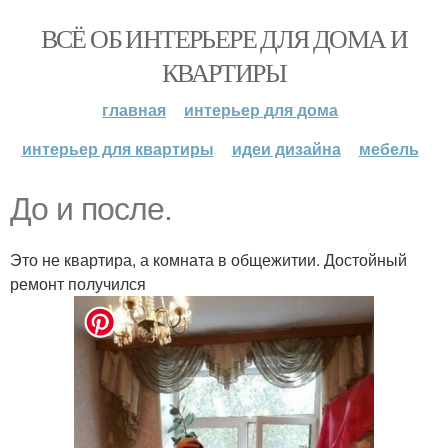
ВСЁ ОБ ИНТЕРЬЕРЕ ДЛЯ ДОМА И
КВАРТИРЫ
главная
интерьер для дома
интерьер для квартиры
идеи дизайна
мебель
До и после.
Это не квартира, а комната в общежитии. Достойный
ремонт получился