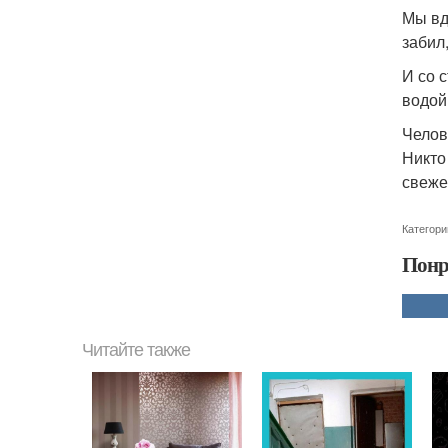
Мы вд
забил
И со 
водой
Челов
Никто
свеже
Категори
Понр
Читайте также