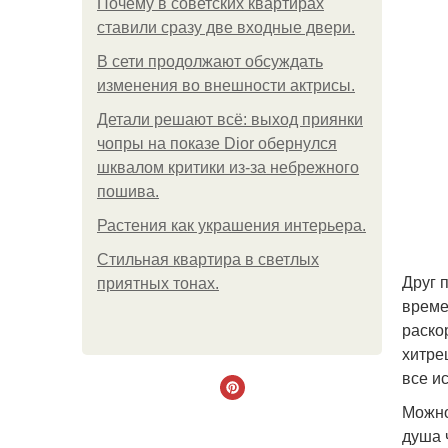
Почему в советских квартирах
ставили сразу две входные двери.
В сети продолжают обсуждать
изменения во внешности актрисы.
Детали решают всё: выход приянки
чопры на показе Dior обернулся
шквалом критики из-за небрежного
пошива.
Растения как украшения интерьера.
Стильная квартира в светлых
Друг 
приятных тонах.
време
раско
хитре
все и
Можно
душа 