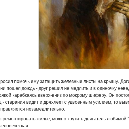
просил помочь ему затащить железные листы на крышу. Дого
ни пошел дождь - друг решил не медлить и в одиночку неве
рякой карабкаясь вверх-вниз по мокрому шиферу. Он посто
ц - старания видит и дряхлеет с удвоенным усилием, то выво
справляется незамедлительно.
 ремонтировать жилье, можно крутить двигатель любимой "
человеческая.