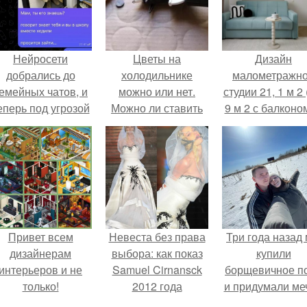
Нейросети
Цветы на
Дизайн
добрались до
холодильнике
малометражн
емейных чатов, и
можно или нет.
студии 21, 1 м 2 
еперь под угрозой
Можно ли ставить
9 м 2 с балконом
мамины нервы.
цветы на
Краснодаре.
холодильник?
Привет всем
Невеста без права
Три года назад
дизайнерам
выбора: как показ
купили
интерьеров и не
Samuel Cirnansck
борщевичное п
только!
2012 года
и придумали меч
превратил подиум