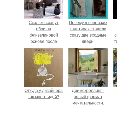
Сколько сохнут
Почему в советских
обои на
квартирах ставили
флизелиновой
сразу две входные
с
основе после
двери.
т
поклейки. Когда
высохнет клей?
Откуда у дизайнера
Дримскроллинг -
так много идей?
новый формат
мечтательности.