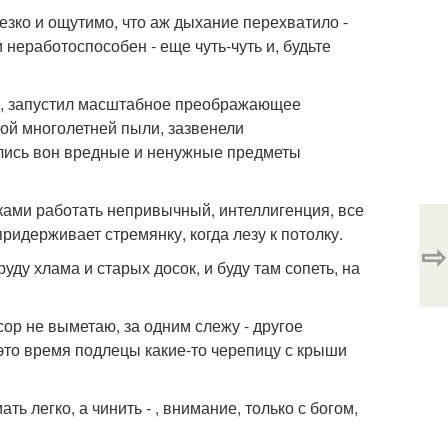
зко и ощутимо, что аж дыхание перехватило -
 неработоспособен - еще чуть-чуть и, будьте
еть, запустил масштабное преображающее
лой многолетней пыли, зазвенели
ались вон вредные и ненужные предметы
уками работать непривычный, интеллигенция, все
придерживает стремянку, когда лезу к потолку.
⇨
руду хлама и старых досок, и буду там сопеть, на
сор не выметаю, за одним слежу - другое
в это время подлецы какие-то черепицу с крыши
ь легко, а чинить - , внимание, только с богом,