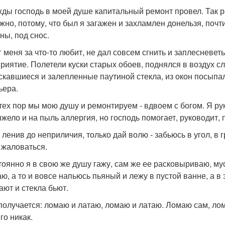
ды господь в моей душе капитальный ремонт провел. Так ре
жно, потому, что был я загажен и захламлен донельзя, почти
ны, под снос.
г меня за что-то любит, не дал совсем сгнить и заплеснев
риятие. Полетели куски старых обоев, поднялся в воздух с
скавшиеся и залепленные паутиной стекла, из окон посып
ьера.
 тех пор мы мою душу и ремонтируем - вдвоем с богом. Я р
яжело и на пыль аллергия, но господь помогает, руководит, 
ленив до неприличия, только дай волю - забьюсь в угол, в г
 жаловаться.
тоянно я в свою же душу гажу, сам же ее расковыриваю, му
аю, а то и вовсе напьюсь пьяный и лежу в пустой ванне, а 
ают и стекла бьют.
 получается: ломаю и латаю, ломаю и латаю. Ломаю сам, ломат
го никак.