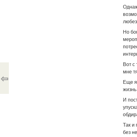
Однаж
возмо
любез
Но бо
мероп
потре
интер
Вот с
мне т
⇦
Еще я 
жизнь
И пос
упуск
обдир
Так и
без не