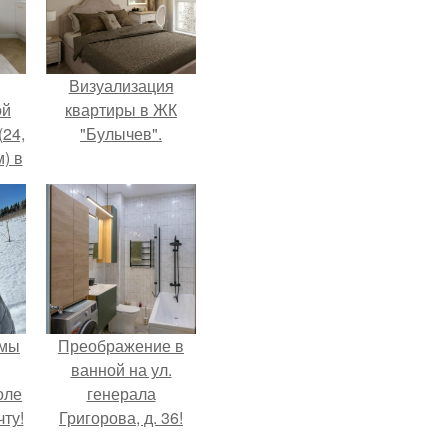
Визуализация
ой
квартиры в ЖК
(24,
"Булычев".
) в
 мы
Преображение в
ванной на ул.
оле
генерала
ту!
Григорова, д. 36!