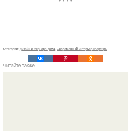
Категории:
Дизайн интерьера дома
,
Современный интерьер квартиры
Читайте также
Как правильно обрезать герань, чтобы она пышно цвела.