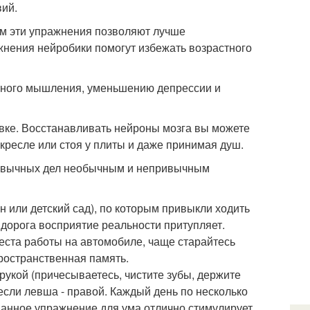
ий.
ям эти упражнения позволяют лучше
жнения нейробики помогут избежать возрастного
ктного мышления, уменьшению депрессии и
вке. Восстанавливать нейроны мозга вы можете
кресле или стоя у плиты и даже принимая душ.
ивычных дел необычным и непривычным
 или детский сад), по которым привыкли ходить
дорога восприятие реальности притупляет.
еста работы на автомобиле, чаще старайтесь
ространственная память.
 рукой (причесываетесь, чистите зубы, держите
е если левша - правой. Каждый день по несколько
 Данное упражнение для ума отлично стимулирует