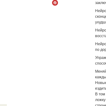
заклю
Нейро
сконц
ухудш
Нейро
восст
Нейро
по до
Упраж
спосо
Меняй
кажды
Новые
ездит
В том
ложку
строч