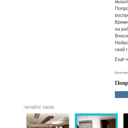
мышл
Попро
воспр
Время
на ра
Вноси
Нейро
свой 
Ещё ч
Категори
Понр
Читайте также