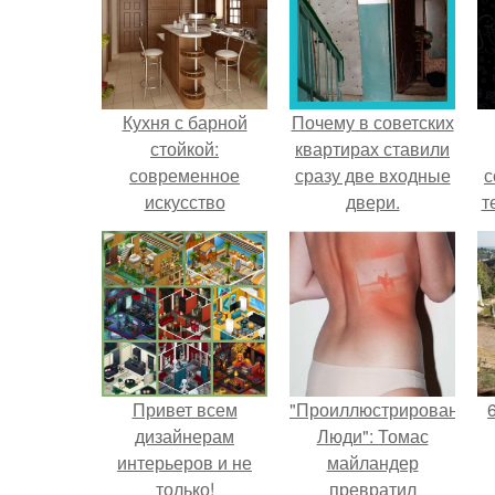
Кухня с барной
Почему в советских
стойкой:
квартирах ставили
современное
сразу две входные
с
искусство
двери.
т
зонирования.
Привет всем
"Проиллюстрированные
дизайнерам
Люди": Томас
интерьеров и не
майландер
только!
превратил