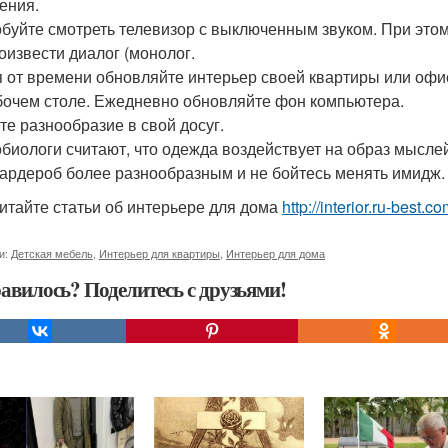
ения.
буйте смотреть телевизор с выключенным звуком. При этом 
оизвести диалог (монолог.
 от времени обновляйте интерьер своей квартиры или офис
бочем столе. Ежедневно обновляйте фон компьютера.
те разнообразие в свой досуг.
биологи считают, что одежда воздействует на образ мысле
гардероб более разнообразным и не бойтесь менять имидж.
итайте статьи об интерьере для дома
http://interior.ru-best.
и:
Детская мебель
,
Интерьер для квартиры
,
Интерьер для дома
авилось? Поделитесь с друзьями!