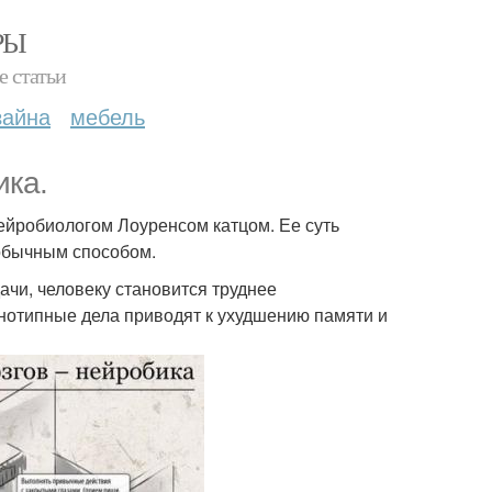
РЫ
е статьи
зайна
мебель
ика.
нейробиологом Лоуренсом катцом. Ее суть
еобычным способом.
ачи, человеку становится труднее
нотипные дела приводят к ухудшению памяти и