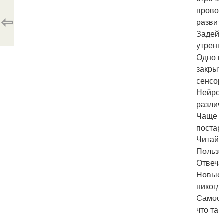
прово
⇦
разви
Задей
утрен
Одно 
закры
сенсо
Нейро
разли
Чаще 
поста
Читай
Польз
Отвеч
Новые
никог
Самос
что т