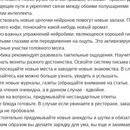
дящие пути и укрепляет связи между обоими полушариями 
тии интеллекта.
ствовать новые цепочки нейронов помогут новые запахи. 
него кофе, понюхайте какой-нибудь новый аромат.
из важных упражнений нейробики, являющееся хорошей гим
тыми глазами или передвижение на ощупь. Это активизиру
рные участки головного мозга.
бика рекомендует развивать тактильные ощущения. Научи
чать монеты разного достоинства. Освойте систему письма 
посещайте новые места и заводите новые знакомства. В сл
райтесь как можно больше узнать, увидеть и услышать.
те новые журналы, газеты (обращайте внимание на статьи, 
а чтения очевидна, а в данном случае - вдвойне.
ая на вопросы, придумывайте нестандартные ответы.
 блюда готовьте. В случае если ужинаете в ресторане, зака
да не пробовали.
тоятельно придумывайте новые анекдоты и шутки и обязат
аким образом вы делаете зарядку для ума, вы еще и занима