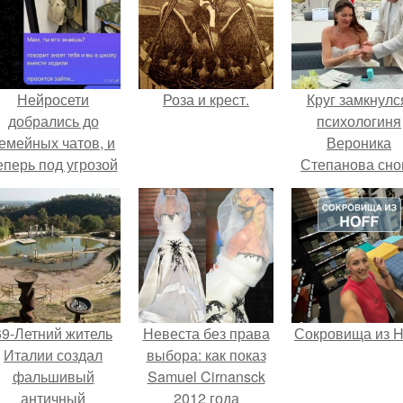
Нейросети
Роза и крест.
Круг замкнулс
добрались до
психологиня
емейных чатов, и
Вероника
еперь под угрозой
Степанова сно
мамины нервы.
вышла замуж 
собственног
бывшего мужа
69-Летний житель
Невеста без права
Сокровища из Ho
Италии создал
выбора: как показ
фальшивый
Samuel Cirnansck
античный
2012 года