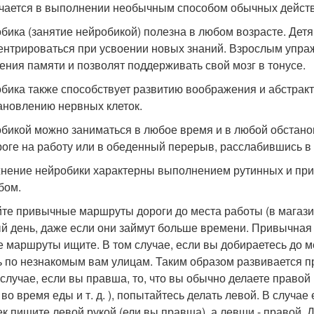
чается в выполнении необычным способом обычных действ
бика (занятие нейробикой) полезна в любом возрасте. Дет
ентрироваться при усвоении новых знаний. Взрослым упра
ения памяти и позволят поддерживать свой мозг в тонусе.
бика также способствует развитию воображения и абстра
ановлению нервных клеток.
бикой можно заниматься в любое время и в любой обстано
роге на работу или в обеденный перерыв, расслабившись в 
нение нейробики характерны выполнением рутинных и пр
бом.
те привычные маршруты дороги до места работы (в магазин
й день, даже если они займут больше времени. Привычная 
 маршруты ищите. В том случае, если вы добираетесь до м
ь по незнакомым вам улицам. Таким образом развивается п
 случае, если вы правша, то, что вы обычно делаете правой
 во время еды и т. д. ), попытайтесь делать левой. В случа
ек пишите левой рукой (ели вы правша), а левши - правой.