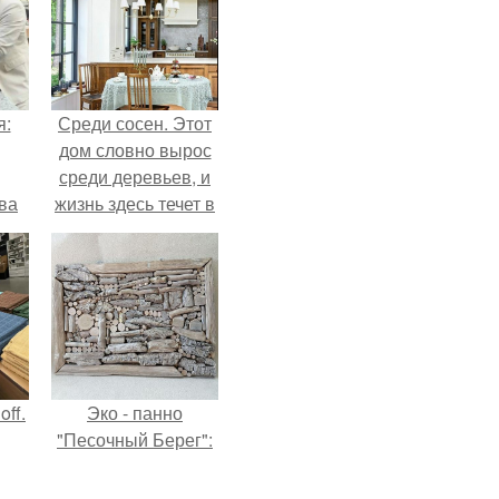
я:
Среди сосен. Этот
дом словно вырос
среди деревьев, и
ва
жизнь здесь течет в
за
собственном ритме
о
- спокойно, без
.
спешки и лишнего
шума.
ff.
Эко - панно
"Песочный Берег":