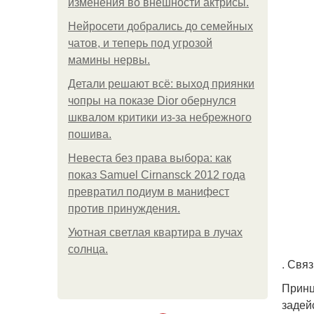
изменения во внешности актрисы.
Нейросети добрались до семейных
чатов, и теперь под угрозой
мамины нервы.
Детали решают всё: выход приянки
чопры на показе Dior обернулся
шквалом критики из-за небрежного
пошива.
Невеста без права выбора: как
показ Samuel Cirnansck 2012 года
превратил подиум в манифест
против принуждения.
Уютная светлая квартира в лучах
солнца.
. Свя
Принц
задей