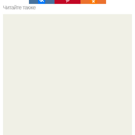
Читайте также
Сколько сохнут обои на флизелиновой основе после
поклейки. Когда высохнет клей?
"Проиллюстрированные Люди": Томас майландер