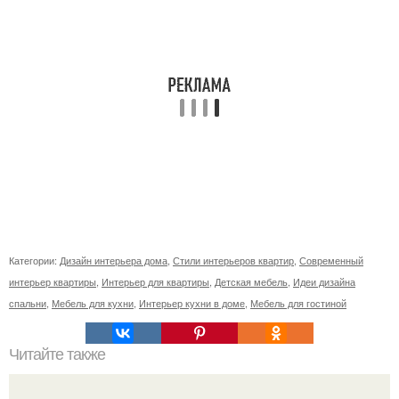
Категории:
Дизайн интерьера дома
,
Стили интерьеров квартир
,
Современный
интерьер квартиры
,
Интерьер для квартиры
,
Детская мебель
,
Идеи дизайна
спальни
,
Мебель для кухни
,
Интерьер кухни в доме
,
Мебель для гостиной
Читайте также