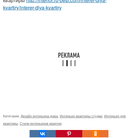
квартиры
http://interior.ru-best.com/interer-dlya-
kvartiry/interer-dlya-kvartiry
Категории:
Дизайн интерьера дома
,
Интерьер квартиры студии
,
Интерьер для
квартиры
,
Стили интерьеров квартир