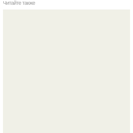
Читайте также
Шапочка и варежки "Белоснежные Узоры"?
В июле 1959 года в Москве, в парке "Сокольники",
открылась американская национальная выставка.