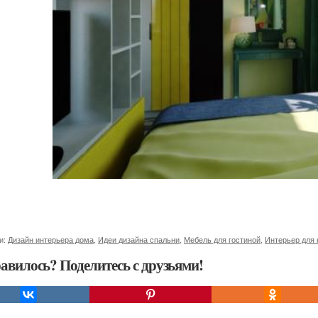
и:
Дизайн интерьера дома
,
Идеи дизайна спальни
,
Мебель для гостиной
,
Интерьер для 
авилось? Поделитесь с друзьями!