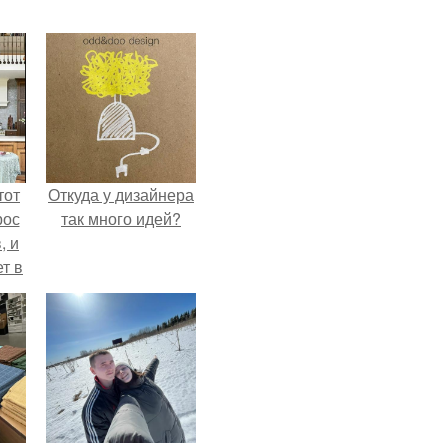
тот
Откуда у дизайнера
рос
так много идей?
, и
ет в
тме
з
его