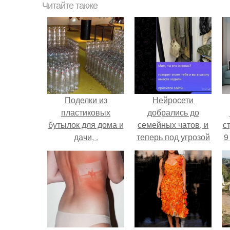
Читайте также
Поделки из
Нейросети
пластиковых
добрались до
бутылок для дома и
семейных чатов, и
ст
дачи, .
теперь под угрозой
9
мамины нервы.