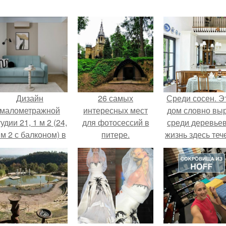
Дизайн
26 самых
Среди сосен. Э
малометражной
интересных мест
дом словно вы
удии 21, 1 м 2 (24,
для фотосессий в
среди деревьев
 м 2 с балконом) в
питере.
жизнь здесь теч
Краснодаре.
собственном ри
- спокойно, бе
спешки и лишн
шума.