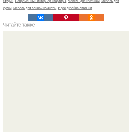
студии
,
Современный интерьер квартиры
,
Мебель для гостиной
,
Мебель для
кухни
,
Мебель для ванной комнаты
,
Идеи дизайна спальни
Читайте также
Сколько сохнут обои на флизелиновой основе после
поклейки. Когда высохнет клей?