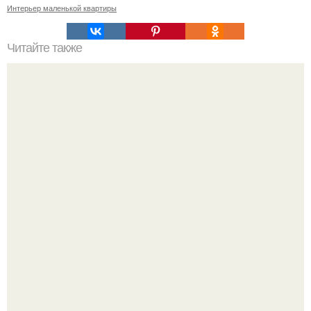
Интерьер маленькой квартиры
Читайте также
Как заливать гипс в форму. Как разводить гипс: Все о
приготовлении идеального раствора