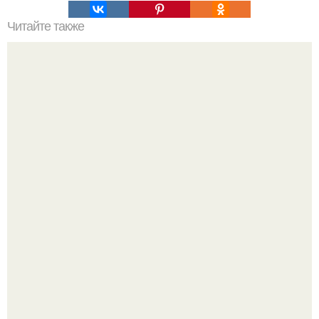
Читайте также
25 интересных идей сделать дом уютным!
Я не дизайнер интерьеров и никогда им не была.