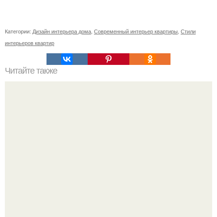
Категории:
Дизайн интерьера дома
,
Современный интерьер квартиры
,
Стили
интерьеров квартир
Читайте также
Древесина акации. Породы дерева. Акация - самое
твёрдое из деревьев, растущих в России.