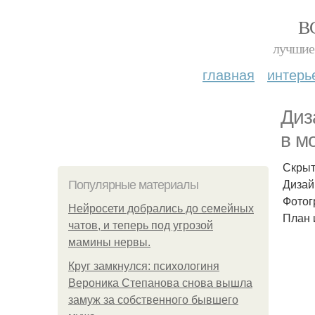
В
лучшие 
главная
интерь
Диз
в мо
Скрыт
Дизай
Популярные материалы
Фотог
Нейросети добрались до семейных
План 
чатов, и теперь под угрозой
мамины нервы.
Круг замкнулся: психологиня
Вероника Степанова снова вышла
замуж за собственного бывшего