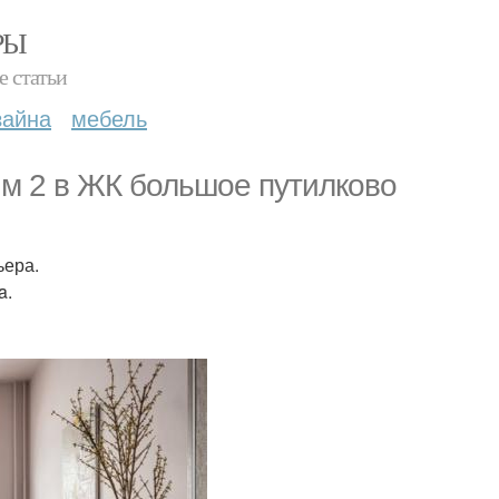
РЫ
е статьи
зайна
мебель
 м 2 в ЖК большое путилково
ьера.
a.