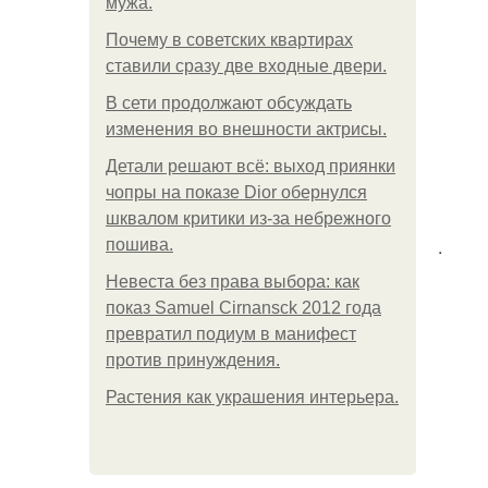
мужа.
Почему в советских квартирах
ставили сразу две входные двери.
В сети продолжают обсуждать
изменения во внешности актрисы.
Детали решают всё: выход приянки
чопры на показе Dior обернулся
шквалом критики из-за небрежного
.
пошива.
Невеста без права выбора: как
показ Samuel Cirnansck 2012 года
превратил подиум в манифест
против принуждения.
Растения как украшения интерьера.